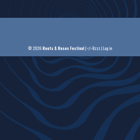
© 2026
Roots & Roses Festival
|
Bzzz
|
Log in