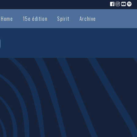
Home
15e édition
Spirit
Archive
9