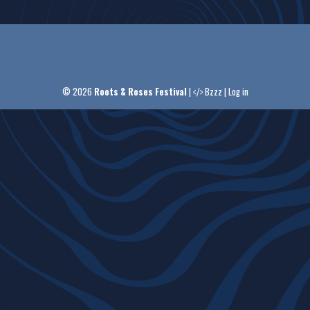
© 2026
Roots & Roses Festival
|
Bzzz
|
Log in