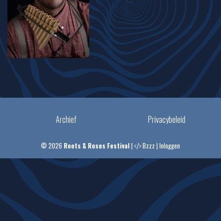
Archief
Privacybeleid
© 2026
Roots & Roses Festival
|
Bzzz
|
Inloggen