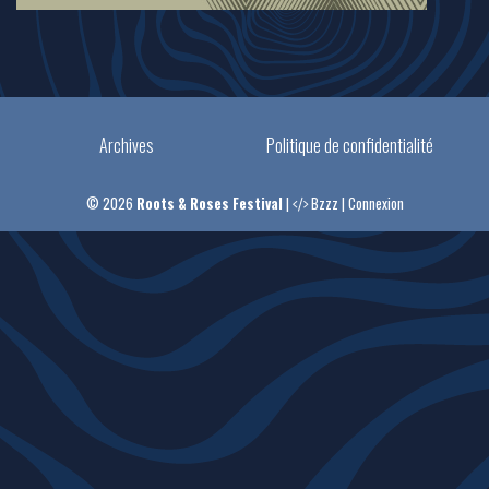
Archives
Politique de confidentialité
© 2026
Roots & Roses Festival
|
Bzzz
|
Connexion