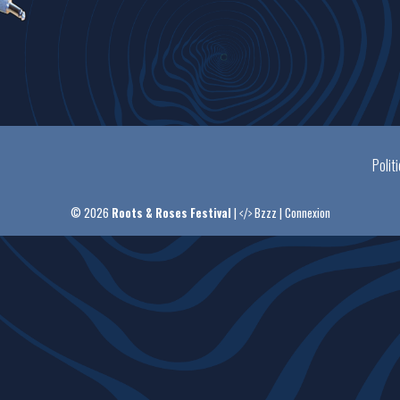
Polit
© 2026
Roots & Roses Festival
|
Bzzz
|
Connexion