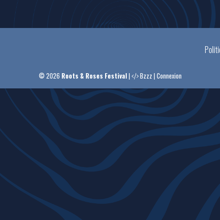
Polit
© 2026
Roots & Roses Festival
|
Bzzz
|
Connexion