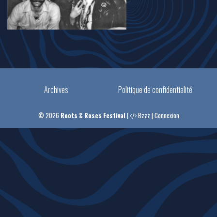
Archives
Politique de confidentialité
© 2026
Roots & Roses Festival
|
Bzzz
|
Connexion