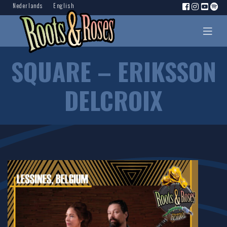
Nederlands
English
SQUARE – ERIKSSON
DELCROIX