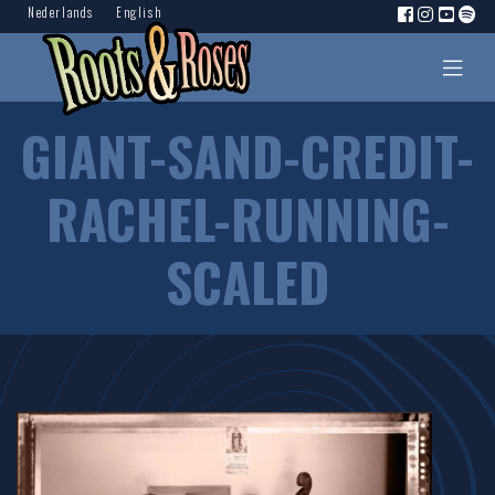
Nederlands
English
GIANT-SAND-CREDIT-
RACHEL-RUNNING-
SCALED