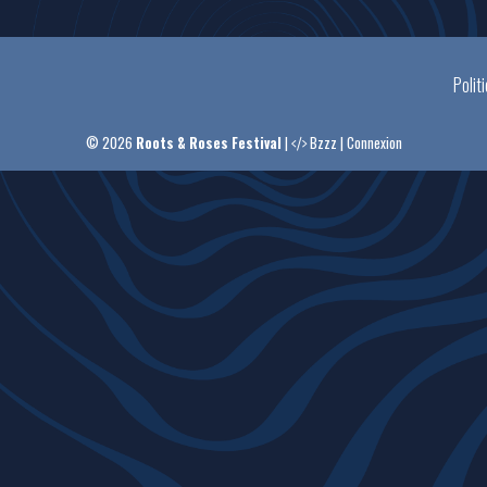
Polit
© 2026
Roots & Roses Festival
|
Bzzz
|
Connexion