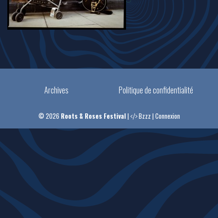
Archives
Politique de confidentialité
© 2026
Roots & Roses Festival
|
Bzzz
|
Connexion