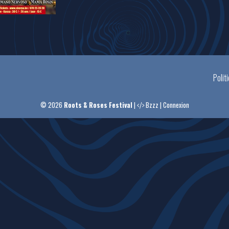
Polit
© 2026
Roots & Roses Festival
|
Bzzz
|
Connexion