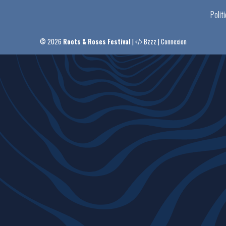
Polit
© 2026
Roots & Roses Festival
|
Bzzz
|
Connexion