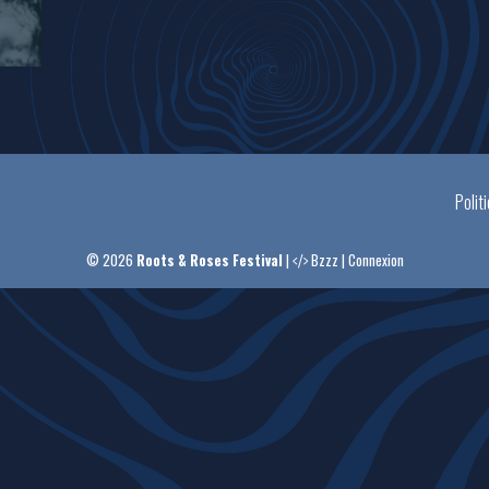
Polit
© 2026
Roots & Roses Festival
|
Bzzz
|
Connexion