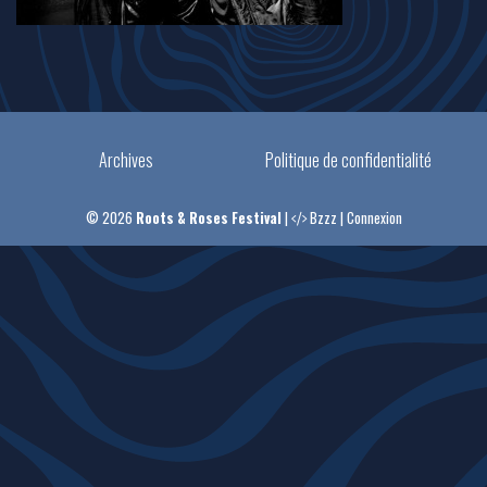
Archives
Politique de confidentialité
© 2026
Roots & Roses Festival
|
Bzzz
|
Connexion