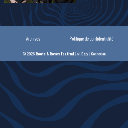
Archives
Politique de confidentialité
© 2026
Roots & Roses Festival
|
Bzzz
|
Connexion