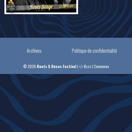
Archives
Politique de confidentialité
© 2026
Roots & Roses Festival
|
Bzzz
|
Connexion