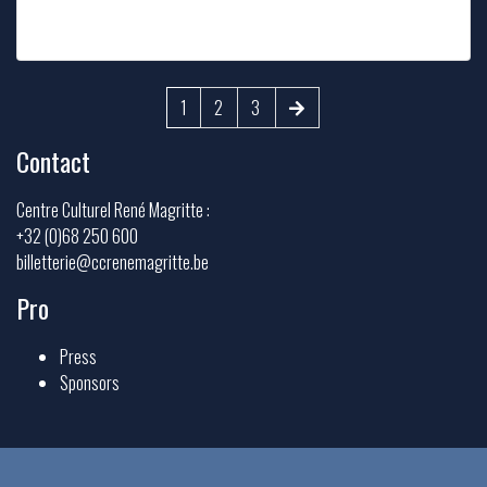
Centre Culturel René Magritte
|
1
2
3
Contact
Centre Culturel René Magritte :
+32 (0)68 250 600
billetterie@ccrenemagritte.be
Pro
Press
Sponsors