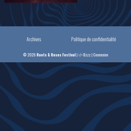
Archives
Politique de confidentialité
© 2026
Roots & Roses Festival
|
Bzzz
|
Connexion