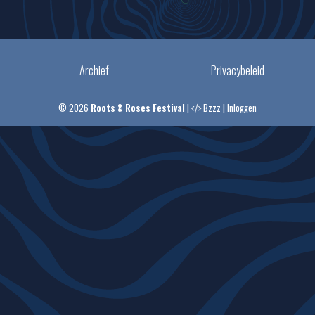
Archief
Privacybeleid
© 2026
Roots & Roses Festival
|
Bzzz
|
Inloggen