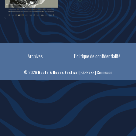
Archives
Politique de confidentialité
© 2026
Roots & Roses Festival
|
Bzzz
|
Connexion