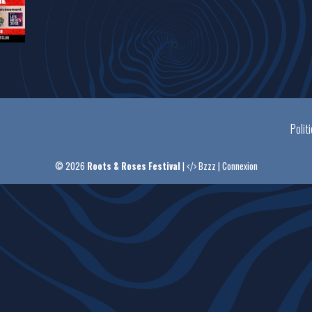
Polit
© 2026
Roots & Roses Festival
|
Bzzz
|
Connexion