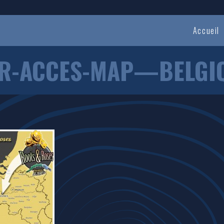
Accueil
R-ACCES-MAP—BELGI