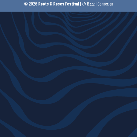
© 2026
Roots & Roses Festival
|
Bzzz
|
Connexion