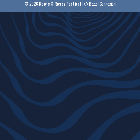
© 2026
Roots & Roses Festival
|
Bzzz
|
Connexion