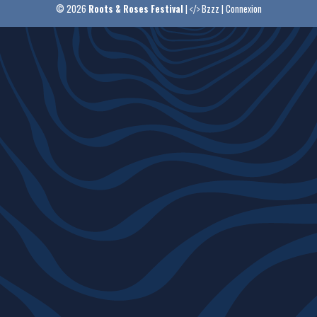
© 2026
Roots & Roses Festival
|
Bzzz
|
Connexion