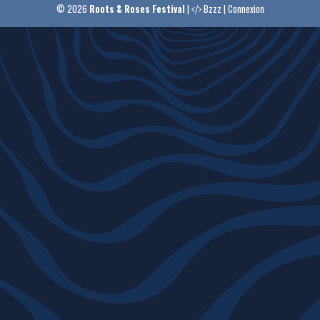
© 2026
Roots & Roses Festival
|
Bzzz
|
Connexion