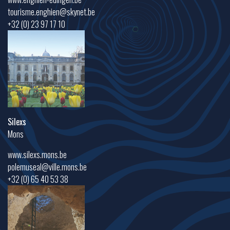
tourisme.enghien@skynet.be
+32 (0) 23 97 17 10
Silexs
Mons
www.silexs.mons.be
polemuseal@ville.mons.be
+32 (0) 65 40 53 38