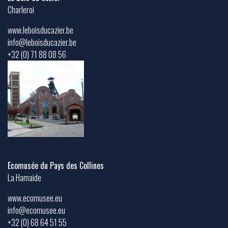
Charleroi
www.leboisducazier.be
info@leboisducazier.be
+32 (0) 71 88 08 56
Ecomusée du Pays des Collines
La Hamaide
www.ecomusee.eu
info@ecomusee.eu
+32 (0) 68 64 51 55