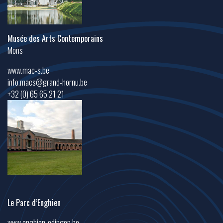
Musée des Arts Contemporains
Mons
www.mac-s.be
info.macs@grand-hornu.be
+32 (0) 65 65 21 21
Le Parc d’Enghien
www.enghien-edingen.be