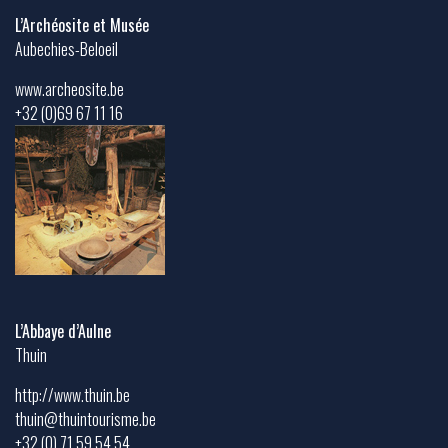
L’Archéosite et Musée
Aubechies-Beloeil
www.archeosite.be
+32 (0)69 67 11 16
L’Abbaye d’Aulne
Thuin
http://www.thuin.be
thuin@thuintourisme.be
+32 (0) 71 59 54 54