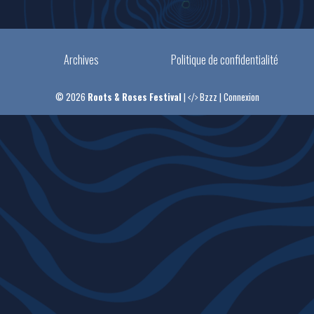
Archives
Politique de confidentialité
© 2026
Roots & Roses Festival
|
Bzzz
|
Connexion