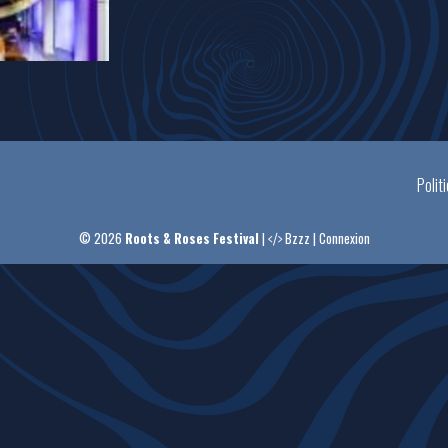
Polit
© 2026
Roots & Roses Festival
|
Bzzz
|
Connexion