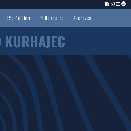
15e édition
Philosophie
Archives
O KURHAJEC