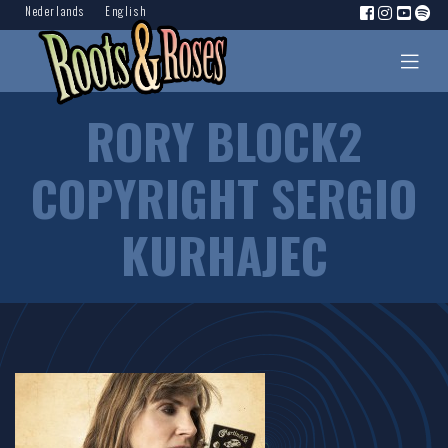
Nederlands
English
RORY BLOCK2
COPYRIGHT SERGIO
KURHAJEC