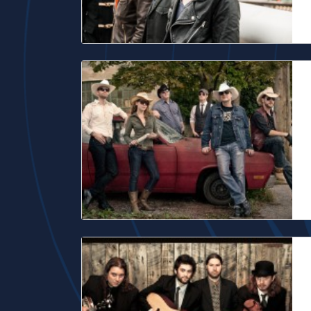
W
I
s
b
T
P
H