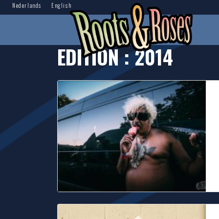
Nederlands
English
EDITION :
2014
K
T
R
f