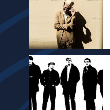
P
P
g
d
T
A
d
p