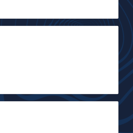
hite Cowbell Oklahoma
ls nous viennent (aussi) du Canada avec un rock’n roll tendance
udiste, bourré d’énergie et de second degré. Guitares giclantes,
atterie survitaminée, tronçonneuse toujours prête…
Jean-François Delvin
|
he Henhouse Prowlers
as de festival Roots sans un vrai bon groupe de bluegrass. Les
enhouse Prowlers livrent un speed bluegrass que ne renierait