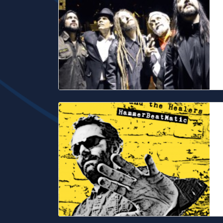
B
g
B
F
D
H
u