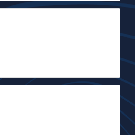
ittle X Monkeys
ittle X Monkeys, c’est un vent de fraîcheur qui souffle sur la scène
oots belge. C’est aussi une excellente formation qui émerge sur la
cène…
24 février 2014 |
Jean-François Delvin
|
riving Dead Girl
’il a bien un groupe belge qui a sa place au Roots & Roses, c’est
iving Dead Girl. Leur rock’ n roll est plus incisif…
Centre Culturel René Magritte
|