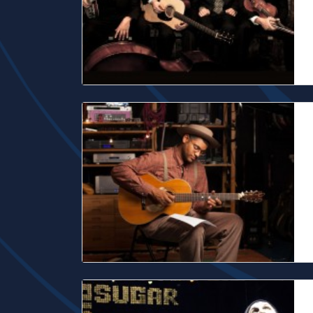
c
D
D
d
c
B