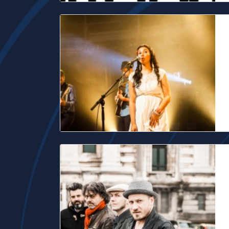
L
L
r
s
D
S
Dr