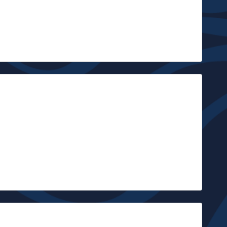
ertainement les Pine Box…
Jean-François Delvin
|
om Flemons
om Flemons est essentiellement connu comme membre fondateur
e Carolina Chocolate Drops. Il mène cependant une très belle
arrière solo où il défend les mêmes…
Olivier Centre Culturel René Magritte
|
ig Sugar