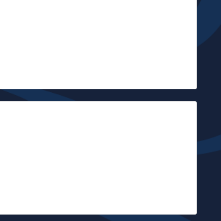
ig Sugar est une institution au Canada. C’est probablement un des
roupes les plus créatifs de la scène blues et roots des années 90.
ig…
Jean-François Delvin
|
red & The Healers
ix ans après son dernier concert à l’AB, Fred Lani reforme ses
ealers. A la clé, un album plus brutal que jamais. Un nouveau line-
p…
Olivier Centre Culturel René Magritte
|