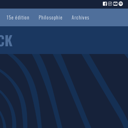
15e édition
Philosophie
Archives
CK