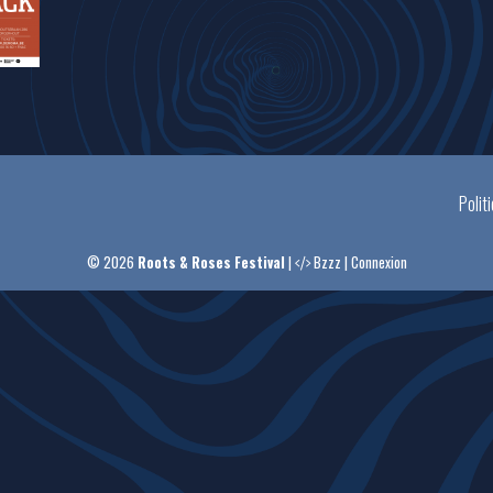
Polit
© 2026
Roots & Roses Festival
|
Bzzz
|
Connexion